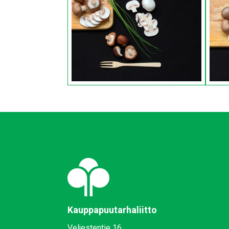
Kauppapuutarhaliitto
Veljestentie 16