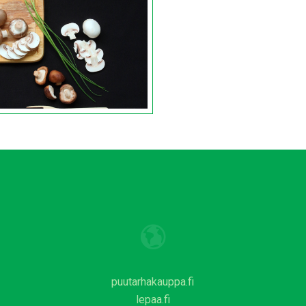
puutarhakauppa.fi
lepaa.fi