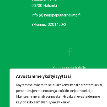
00730 Helsinki
info (a) kauppapuutarhaliitto.fi
Y-tunnus: 0201450-2
Kauppapuutarhaliitto
Puutarha&Kauppa
Arvostamme yksityisyyttäsi
Lepaa
Käytämme evästeitä selauskokemuksesi parantamiseksi,
Kauniistikotimainen
personoitujen mainosten ja sisällön tarjoamiseksi ja
Puhtaastikotimainen
liikenteemme analysoimiseksi. Hyväksyt evästeidemme
käytön klikkaamalla ”Hyväksy kaikki”.