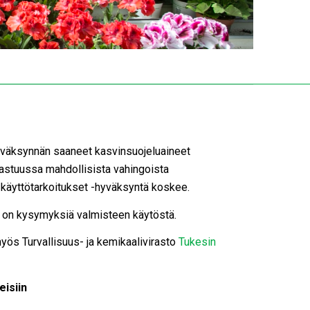
-hyväksynnän saaneet kasvinsuojeluaineet
vastuussa mahdollisista vahingoista
 käyttötarkoitukset -hyväksyntä koskee.
os on kysymyksiä valmisteen käytöstä.
yös Turvallisuus- ja kemikaalivirasto
Tukesin
isiin