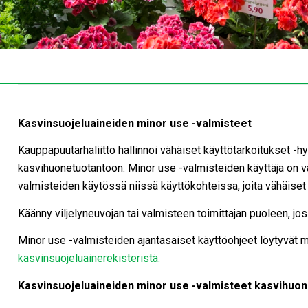
Kasvinsuojeluaineiden minor use -valmisteet
Kauppapuutarhaliitto hallinnoi vähäiset käyttötarkoitukset 
kasvihuonetuotantoon. Minor use -valmisteiden käyttäjä on 
valmisteiden käytössä niissä käyttökohteissa, joita vähäiset
Käänny viljelyneuvojan tai valmisteen toimittajan puoleen, j
Minor use -valmisteiden ajantasaiset käyttöohjeet löytyvät m
kasvinsuojeluainerekisteristä.
Kasvinsuojeluaineiden minor use -valmisteet kasvihuone