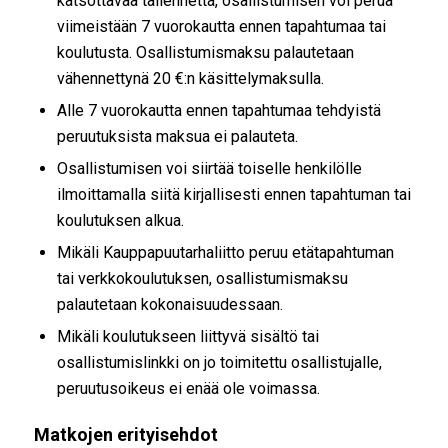
katsottavaa tallennetta, osallistumisen voi perua
viimeistään 7 vuorokautta ennen tapahtumaa tai
koulutusta. Osallistumismaksu palautetaan
vähennettynä 20 €:n käsittelymaksulla.
Alle 7 vuorokautta ennen tapahtumaa tehdyistä
peruutuksista maksua ei palauteta.
Osallistumisen voi siirtää toiselle henkilölle
ilmoittamalla siitä kirjallisesti ennen tapahtuman tai
koulutuksen alkua.
Mikäli Kauppapuutarhaliitto peruu etätapahtuman
tai verkkokoulutuksen, osallistumismaksu
palautetaan kokonaisuudessaan.
Mikäli koulutukseen liittyvä sisältö tai
osallistumislinkki on jo toimitettu osallistujalle,
peruutusoikeus ei enää ole voimassa.
Matkojen erityisehdot