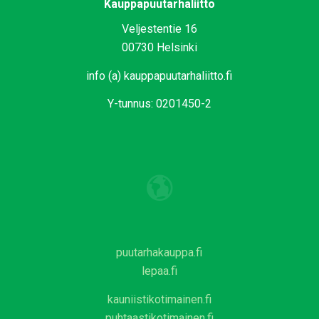
Kauppapuutarhaliitto
Veljestentie 16
00730 Helsinki
info (a) kauppapuutarhaliitto.fi
Y-tunnus: 0201450-2
puutarhakauppa.fi
lepaa.fi
kauniistikotimainen.fi
puhtaastikotimainen.fi