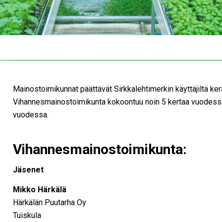
Mainostoimikunnat päättävät Sirkkalehtimerkin käyttäjiltä ke
Vihannesmainostoimikunta kokoontuu noin 5 kertaa vuodessa
vuodessa.
Vihannesmainostoimikunta:
Jäsenet
Mikko Härkälä
Härkälän Puutarha Oy
Tuiskula