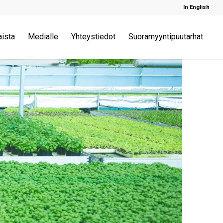
In English
aista
Medialle
Yhteystiedot
Suoramyyntipuutarhat