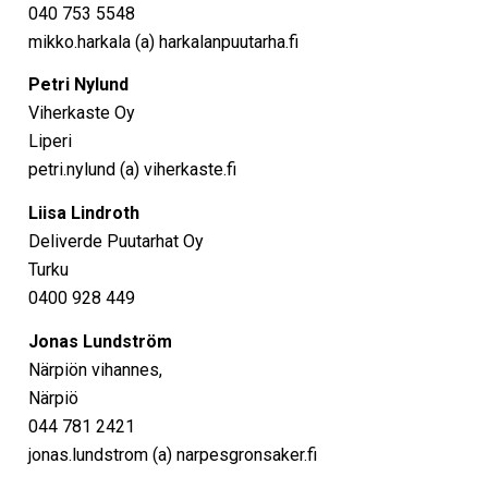
040 753 5548
mikko.harkala (a) harkalanpuutarha.fi
Petri Nylund
Viherkaste Oy
Liperi
petri.nylund (a) viherkaste.fi
Liisa Lindroth
Deliverde Puutarhat Oy
Turku
0400 928 449
Jonas Lundström
Närpiön vihannes,
Närpiö
044 781 2421
jonas.lundstrom (a) narpesgronsaker.fi