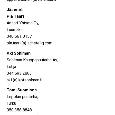
Jäsenet
Pia Taari
Ansari-Yhtymä Oy,
Luumäki
040 561 0157
pia.taari (a) schetelig.com
Aki Sohlman
Sohlman Kauppapuutarha Ay,
Lohja
044 593 2883
aki (a) kptsohlman.fi
Tomi Suominen
Lepolan puutarha,
Turku
050 358 8848