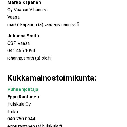
Marko Kapanen
Oy Vaasan Vihannes
Vaasa
marko.kapanen (a) vaasanvihannes.fi
Johanna Smith
ÖSP, Vaasa
041 465 1094
johanna.smith (a) slc.fi
Kukkamainostoimikunta:
Puheenjohtaja
Eppu Rantanen
Huiskula Oy,
Turku
040 750 0944
eppu.rantanen (a) huiskula.fi