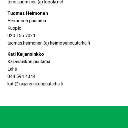
tomi.suominen (a) lepola.net
Tuomas Heimonen
Heimosen puutarha
Kuopio
020 155 7021
tuomas.heimonen (a) heimosenpuutarha.fi
Kati Kaijansinkko
Kaijansinkon puutarha
Lahti
044 594 4344
kati@kaijansinkonpuutarha.fi