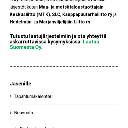
järjestöt kuten
Maa- ja metsätaloustuottajain
Keskusliitto (MTK)
,
SLC
,
Kauppapuutarhaliitto ry
ja
Hedelmän- ja Marjanviljelijäin Liitto ry
.
Tutustu laatujärjestelmiin ja ota yhteyttä
askarruttavissa kysymyksissä:
Laatua
Suomesta Oy.
Jäsenille
Tapahtumakalenteri
Neuvonta