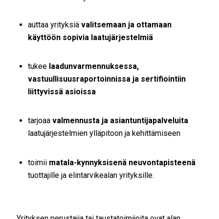
auttaa yrityksiä
valitsemaan ja ottamaan
käyttöön sopivia laatujärjestelmiä
tukee
laadunvarmennuksessa,
vastuullisuusraportoinnissa ja sertifiointiin
liittyvissä asioissa
tarjoaa
valmennusta ja asiantuntijapalveluita
laatujärjestelmien ylläpitoon ja kehittämiseen
toimii
matala-kynnyksisenä neuvontapisteenä
tuottajille ja elintarvikealan yrityksille.
Yrityksen perustajia tai taustatoimijoita ovat alan