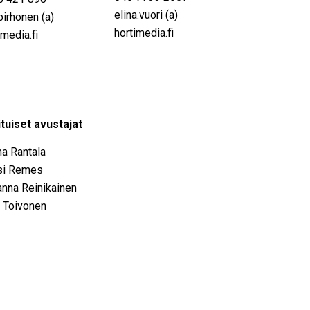
elina.vuori (a)
pirhonen (a)
hortimedia.fi
imedia.fi
tuiset avustajat
a Rantala
si Remes
nna Reinikainen
e Toivonen