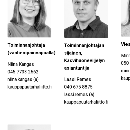
Vies
Toiminnanjohtaja
Toiminnanjohtajan
(vanhempainvapaalla)
sijainen,
Minn
Kasvihuoneviljelyn
050
Niina Kangas
asiantuntija
minn
045 7733 2662
kaup
niina.kangas (a)
Lassi Remes
kauppapuutarhaliitto.fi
040 675 8875
lassi.remes (a)
kauppapuutarhaliitto.fi