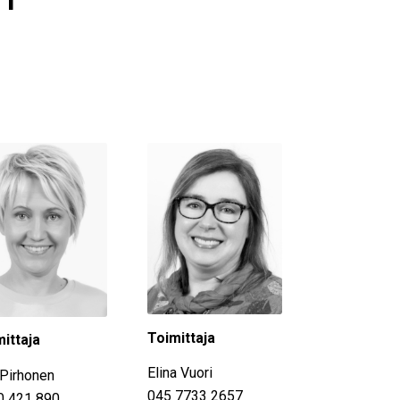
I
Toimittaja
ittaja
Elina Vuori
Pirhonen
045 7733 2657
0 421 890