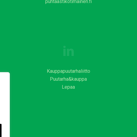
puhtaastikotimainen.fi
Kauppapuutarhaliitto
Puutarha&kauppa
Lepaa