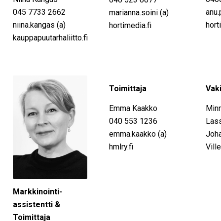
045 7733 2662
anu.
marianna.soini (a)
niina.kangas (a)
hort
hortimedia.fi
kauppapuutarhaliitto.fi
Toimittaja
Vaki
Emma Kaakko
Minn
040 553 1236
Las
emma.kaakko (a)
Joha
hmlry.fi
Vill
Markkinointi-
assistentti &
Toimittaja