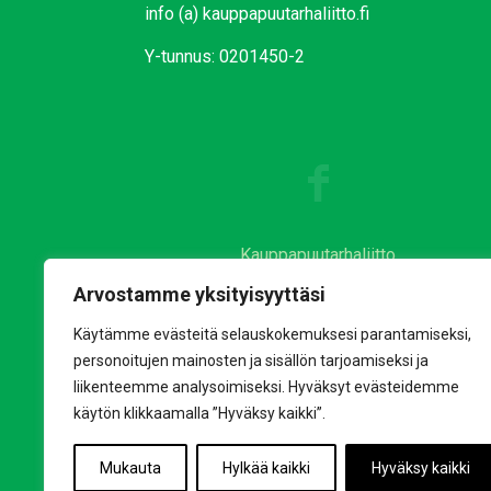
info (a) kauppapuutarhaliitto.fi
Y-tunnus: 0201450-2
Kauppapuutarhaliitto
Puutarha&Kauppa
Arvostamme yksityisyyttäsi
Lepaa
Käytämme evästeitä selauskokemuksesi parantamiseksi,
Kauniistikotimainen
personoitujen mainosten ja sisällön tarjoamiseksi ja
Puhtaastikotimainen
liikenteemme analysoimiseksi. Hyväksyt evästeidemme
käytön klikkaamalla ”Hyväksy kaikki”.
Mukauta
Hylkää kaikki
Hyväksy kaikki