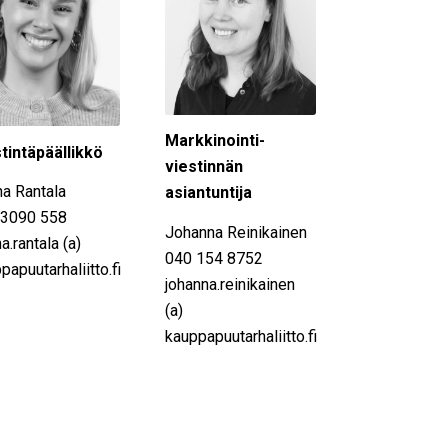
Markkinointi-
tintäpäällikkö
viestinnän
a Rantala
asiantuntija
 3090 558
Johanna Reinikainen
a.rantala (a)
040 154 8752
papuutarhaliitto.fi
johanna.reinikainen
(a)
kauppapuutarhaliitto.fi