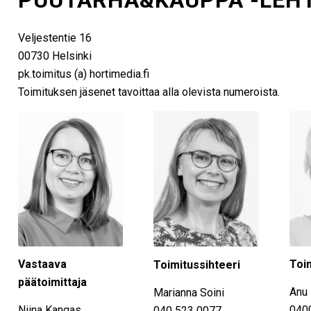
PUUTARHA&KAUPPA -LEHT
Veljestentie 16
00730 Helsinki
pk.toimitus (a) hortimedia.fi
Toimituksen jäsenet tavoittaa alla olevista numeroista.
Vastaava
Toim
Toimitussihteeri
päätoimittaja
Anu 
Marianna Soini
Niina Kangas
040
040 523 0077