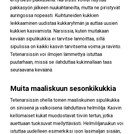
pakkasyön jälkeen nuukahtaneilta, mutta ne piristyvät
auringossa nopeasti. Kuihtuneiden kukkien
leikkaaminen uudistaa kukkaryhmän ja auttaa uusien
kukkien kasvamista. Narsissia, kuten muitakaan
kevään sipulikukkia ei tarvitse lannoittaa, sillä
sipulissa on kaikki kasvin tarvitsema voima ja ravinto.
Tetenarsissin voi ilmojen lämmettyä istuttaa
puutarhaan, missä se ilahduttaa kukinnallaan taas
seuraavana keväänä.
Muita maaliskuun sesonkikukkia
Tetenarsissin ohella toinen maaliskuinen sipulikukka
on sinisenä ja valkoisena ilahduttava helmililja. Kasvin
kellomaiset kukat muodostavat tiiviin tertun, jotka
auettuaan tuoksuvat miellyttävästi. Helmililjaruukun voi
istuttaa uudelleen esimerkiksi ison lasimaljan sisään,