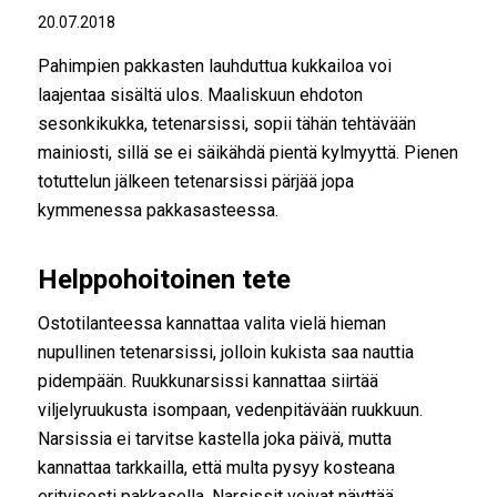
20.07.2018
Pahimpien pakkasten lauhduttua kukkailoa voi
laajentaa sisältä ulos. Maaliskuun ehdoton
sesonkikukka, tetenarsissi, sopii tähän tehtävään
mainiosti, sillä se ei säikähdä pientä kylmyyttä. Pienen
totuttelun jälkeen tetenarsissi pärjää jopa
kymmenessa pakkasasteessa.
Helppohoitoinen tete
Ostotilanteessa kannattaa valita vielä hieman
nupullinen tetenarsissi, jolloin kukista saa nauttia
pidempään. Ruukkunarsissi kannattaa siirtää
viljelyruukusta isompaan, vedenpitävään ruukkuun.
Narsissia ei tarvitse kastella joka päivä, mutta
kannattaa tarkkailla, että multa pysyy kosteana
erityisesti pakkasella. Narsissit voivat näyttää