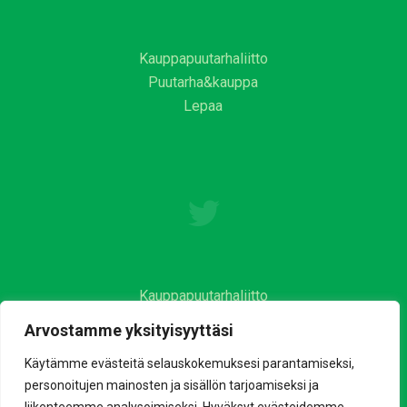
Kauppapuutarhaliitto
Puutarha&kauppa
Lepaa
Kauppapuutarhaliitto
Arvostamme yksityisyyttäsi
Käytämme evästeitä selauskokemuksesi parantamiseksi,
personoitujen mainosten ja sisällön tarjoamiseksi ja