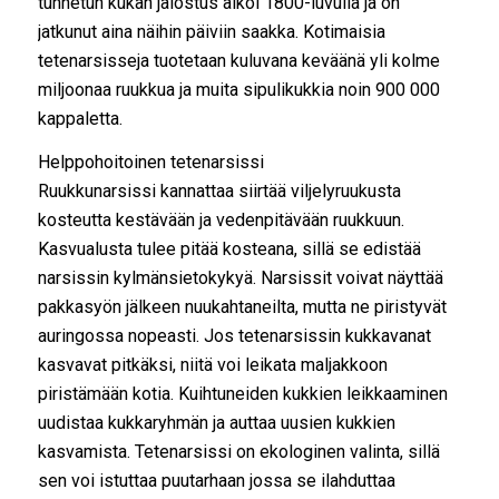
tunnetun kukan jalostus alkoi 1800-luvulla ja on
jatkunut aina näihin päiviin saakka. Kotimaisia
tetenarsisseja tuotetaan kuluvana keväänä yli kolme
miljoonaa ruukkua ja muita sipulikukkia noin 900 000
kappaletta.
Helppohoitoinen tetenarsissi
Ruukkunarsissi kannattaa siirtää viljelyruukusta
kosteutta kestävään ja vedenpitävään ruukkuun.
Kasvualusta tulee pitää kosteana, sillä se edistää
narsissin kylmänsietokykyä. Narsissit voivat näyttää
pakkasyön jälkeen nuukahtaneilta, mutta ne piristyvät
auringossa nopeasti. Jos tetenarsissin kukkavanat
kasvavat pitkäksi, niitä voi leikata maljakkoon
piristämään kotia. Kuihtuneiden kukkien leikkaaminen
uudistaa kukkaryhmän ja auttaa uusien kukkien
kasvamista. Tetenarsissi on ekologinen valinta, sillä
sen voi istuttaa puutarhaan jossa se ilahduttaa