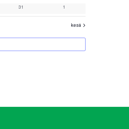
tapahtumat
tapahtumat
0
0
31
1
tapahtumat
tapahtumat
kesä