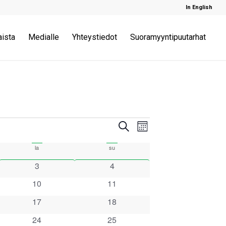
In English
aista
Medialle
Yhteystiedot
Suoramyyntipuutarhat
Tapahtuma
Tapahtuma
Etsi
Kuukausi
Views
Etsi
la
lauantai
su
sunnuntai
Navigation
0
0
3
4
aja
tapahtumat
tapahtumat
0
0
10
11
Näkymät
tapahtumat
tapahtumat
0
0
17
18
tapahtumat
tapahtumat
navigointi
0
0
24
25