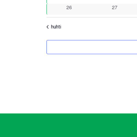
tapahtumat
tapahtumat
0
0
26
27
tapahtumat
tapahtumat
huhti