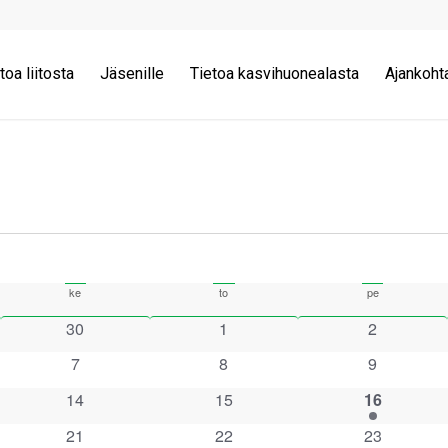
toa liitosta
Jäsenille
Tietoa kasvihuonealasta
Ajankoht
ke
keskiviikko
to
torstai
pe
perjantai
0
0
0
30
1
2
tapahtumat
tapahtumat
tapahtumat
0
0
0
7
8
9
a
tapahtumat
tapahtumat
tapahtumat
0
0
1
14
15
16
tapahtumat
tapahtumat
tapahtuma
0
0
0
21
22
23