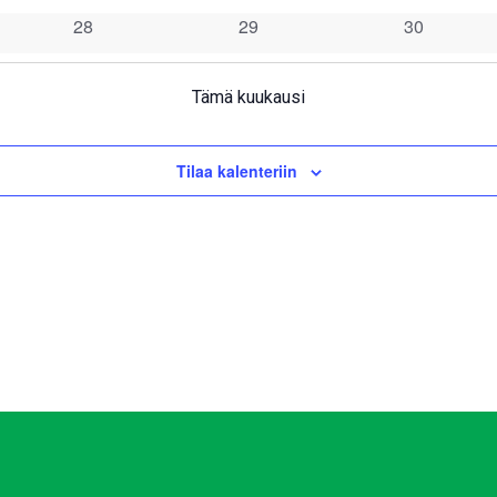
tapahtumat
tapahtumat
tapahtumat
0
0
0
28
29
30
tapahtumat
tapahtumat
tapahtumat
Tämä kuukausi
Tilaa kalenteriin