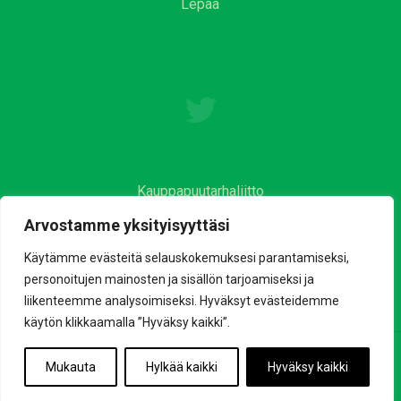
Lepaa
Kauppapuutarhaliitto
Arvostamme yksityisyyttäsi
Käytämme evästeitä selauskokemuksesi parantamiseksi,
personoitujen mainosten ja sisällön tarjoamiseksi ja
liikenteemme analysoimiseksi. Hyväksyt evästeidemme
käytön klikkaamalla ”Hyväksy kaikki”.
© Copyright - Kauppapuutarhaliitto |
Tietosuojaseloste
Mukauta
Hylkää kaikki
Hyväksy kaikki
Verkkosivut toteutti: Applari