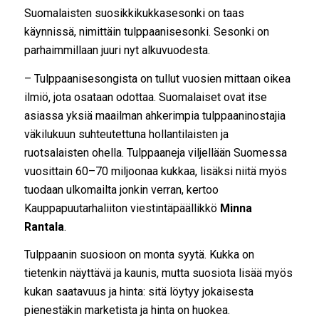
Suomalaisten suosikkikukkasesonki on taas
käynnissä, nimittäin tulppaanisesonki. Sesonki on
parhaimmillaan juuri nyt alkuvuodesta.
– Tulppaanisesongista on tullut vuosien mittaan oikea
ilmiö, jota osataan odottaa. Suomalaiset ovat itse
asiassa yksiä maailman ahkerimpia tulppaaninostajia
väkilukuun suhteutettuna hollantilaisten ja
ruotsalaisten ohella. Tulppaaneja viljellään Suomessa
vuosittain 60–70 miljoonaa kukkaa, lisäksi niitä myös
tuodaan ulkomailta jonkin verran, kertoo
Kauppapuutarhaliiton viestintäpäällikkö
Minna
Rantala
.
Tulppaanin suosioon on monta syytä. Kukka on
tietenkin näyttävä ja kaunis, mutta suosiota lisää myös
kukan saatavuus ja hinta: sitä löytyy jokaisesta
pienestäkin marketista ja hinta on huokea.