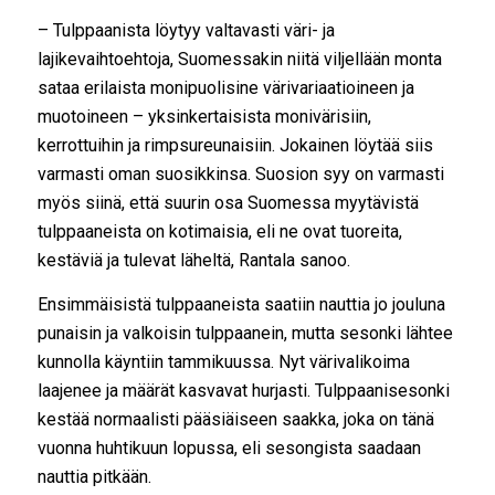
– Tulppaanista löytyy valtavasti väri- ja
lajikevaihtoehtoja, Suomessakin niitä viljellään monta
sataa erilaista monipuolisine värivariaatioineen ja
muotoineen – yksinkertaisista monivärisiin,
kerrottuihin ja rimpsureunaisiin. Jokainen löytää siis
varmasti oman suosikkinsa. Suosion syy on varmasti
myös siinä, että suurin osa Suomessa myytävistä
tulppaaneista on kotimaisia, eli ne ovat tuoreita,
kestäviä ja tulevat läheltä, Rantala sanoo.
Ensimmäisistä tulppaaneista saatiin nauttia jo jouluna
punaisin ja valkoisin tulppaanein, mutta sesonki lähtee
kunnolla käyntiin tammikuussa. Nyt värivalikoima
laajenee ja määrät kasvavat hurjasti. Tulppaanisesonki
kestää normaalisti pääsiäiseen saakka, joka on tänä
vuonna huhtikuun lopussa, eli sesongista saadaan
nauttia pitkään.