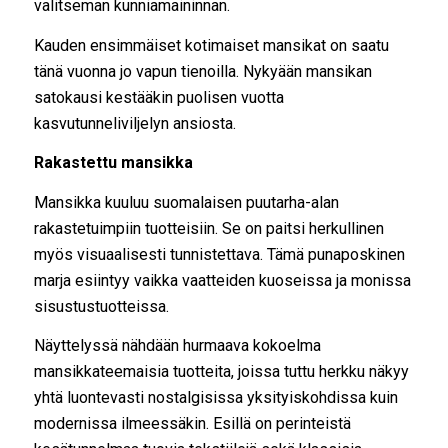
valitseman kunniamaininnan.
Kauden ensimmäiset kotimaiset mansikat on saatu
tänä vuonna jo vapun tienoilla. Nykyään mansikan
satokausi kestääkin puolisen vuotta
kasvutunneliviljelyn ansiosta.
Rakastettu mansikka
Mansikka kuuluu suomalaisen puutarha-alan
rakastetuimpiin tuotteisiin. Se on paitsi herkullinen
myös visuaalisesti tunnistettava. Tämä punaposkinen
marja esiintyy vaikka vaatteiden kuoseissa ja monissa
sisustustuotteissa.
Näyttelyssä nähdään hurmaava kokoelma
mansikkateemaisia tuotteita, joissa tuttu herkku näkyy
yhtä luontevasti nostalgisissa yksityiskohdissa kuin
modernissa ilmeessäkin. Esillä on perinteistä