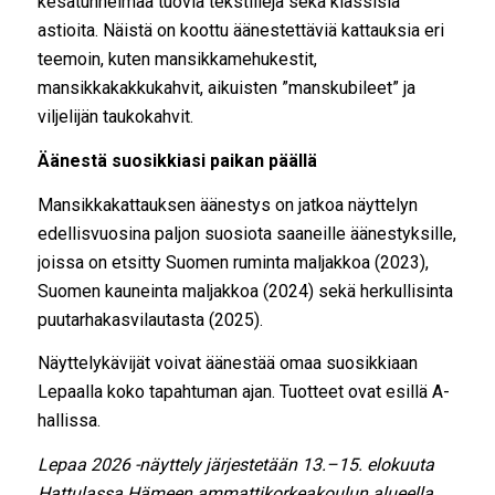
kesätunnelmaa tuovia tekstiilejä sekä klassisia
astioita. Näistä on koottu äänestettäviä kattauksia eri
teemoin, kuten mansikkamehukestit,
mansikkakakkukahvit, aikuisten ”manskubileet” ja
viljelijän taukokahvit.
Äänestä suosikkiasi paikan päällä
Mansikkakattauksen äänestys on jatkoa näyttelyn
edellisvuosina paljon suosiota saaneille äänestyksille,
joissa on etsitty Suomen ruminta maljakkoa (2023),
Suomen kauneinta maljakkoa (2024) sekä herkullisinta
puutarhakasvilautasta (2025).
Näyttelykävijät voivat äänestää omaa suosikkiaan
Lepaalla koko tapahtuman ajan. Tuotteet ovat esillä A-
hallissa.
Lepaa 2026 -näyttely järjestetään 13.–15. elokuuta
Hattulassa Hämeen ammattikorkeakoulun alueella.