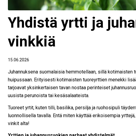
Yhdistä yrtti ja ju
vinkkiä
15.06.2026
Juhannuksena suomalaisia hemmotellaan, sillä kotimaisten tu
huipussaan. Erityisesti kotimaisten tuoreyrttien menekki lisää
tarjoavat yksinkertaisen tavan nostaa perinteiset juhannusruoat
uusista perunoista tai kesäsalaateista.
Tuoreet yrtit, kuten tilli, basilika, persilja ja ruohosipuli tä
luonnollisella tavalla. Entä miten käyttää erikoisempia yrttejä
vinkit alta!
Yrttien ja juhannusruokien parhaat yhdistelmät