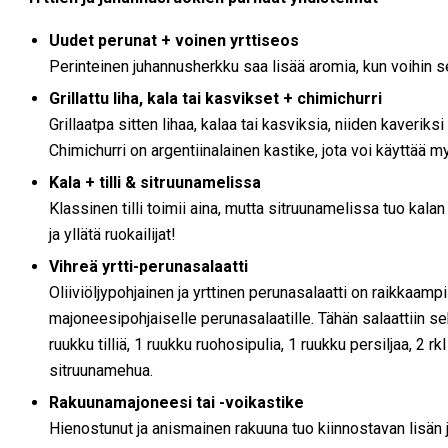
Uudet perunat + voinen yrttiseos
Perinteinen juhannusherkku saa lisää aromia, kun voihin sek
Grillattu liha, kala tai kasvikset + chimichurri
Grillaatpa sitten lihaa, kalaa tai kasviksia, niiden kaverik
Chimichurri on argentiinalainen kastike, jota voi käyttää
Kala + tilli & sitruunamelissa
Klassinen tilli toimii aina, mutta sitruunamelissa tuo kal
ja yllätä ruokailijat!
Vihreä yrtti-perunasalaatti
Oliiviöljypohjainen ja yrttinen perunasalaatti on raikkaamp
majoneesipohjaiselle perunasalaatille. Tähän salaattiin 
ruukku tilliä, 1 ruukku ruohosipulia, 1 ruukku persiljaa, 2 rkl k
sitruunamehua.
Rakuunamajoneesi tai -voikastike
Hienostunut ja anismainen rakuuna tuo kiinnostavan lisän