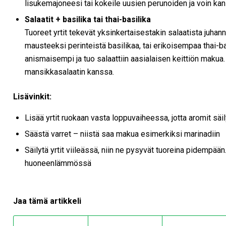
lisukemajoneesi tai kokeile uusien perunoiden ja voin ka
Salaatit + basilika tai thai-basilika
Tuoreet yrtit tekevät yksinkertaisestakin salaatista juha
mausteeksi perinteistä basilikaa, tai erikoisempaa thai-b
anismaisempi ja tuo salaattiin aasialaisen keittiön makua.
mansikkasalaatin kanssa.
Lisävinkit:
Lisää yrtit ruokaan vasta loppuvaiheessa, jotta aromit säi
Säästä varret – niistä saa makua esimerkiksi marinadiin
Säilytä yrtit viileässä, niin ne pysyvät tuoreina pidempään
huoneenlämmössä
Jaa tämä artikkeli