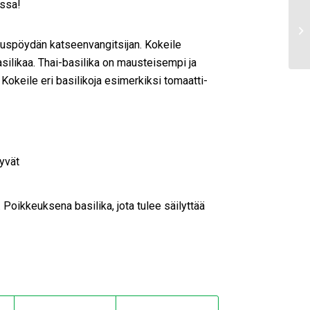
nssa!
nnuspöydän katseenvangitsijan. Kokeile
asilikaa. Thai-basilika on mausteisempi ja
 Kokeile eri basilikoja esimerkiksi tomaatti-
lyvät
. Poikkeuksena basilika, jota tulee säilyttää