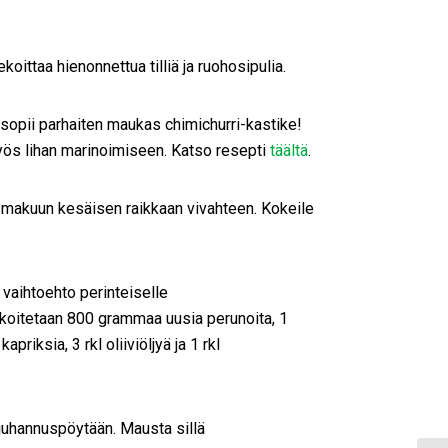
oittaa hienonnettua tilliä ja ruohosipulia.
si sopii parhaiten maukas chimichurri-kastike!
 myös lihan marinoimiseen. Katso resepti
täältä
.
an makuun kesäisen raikkaan vivahteen. Kokeile
i vaihtoehto perinteiselle
sekoitetaan 800 grammaa uusia perunoita, 1
apriksia, 3 rkl oliiviöljyä ja 1 rkl
 juhannuspöytään. Mausta sillä