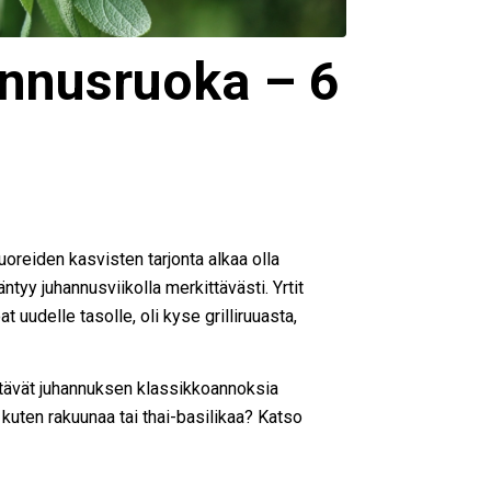
hannusruoka – 6
oreiden kasvisten tarjonta alkaa olla
ntyy juhannusviikolla merkittävästi. Yrtit
 uudelle tasolle, oli kyse grilliruuasta,
ydentävät juhannuksen klassikkoannoksia
, kuten rakuunaa tai thai-basilikaa? Katso