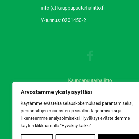
info (a) kauppapuutarhaliitto.fi
Y-tunnus: 0201450-2
Kauppapuutarhaliitto
Puutarha&Kauppa
Arvostamme yksityisyyttäsi
Lepaa
Käytämme evästeitä selauskokemuksesi parantamiseksi,
Kauniistikotimainen
personoitujen mainosten ja sisällön tarjoamiseksi ja
Puhtaastikotimainen
liikenteemme analysoimiseksi. Hyväksyt evästeidemme
käytön klikkaamalla ”Hyväksy kaikki”.