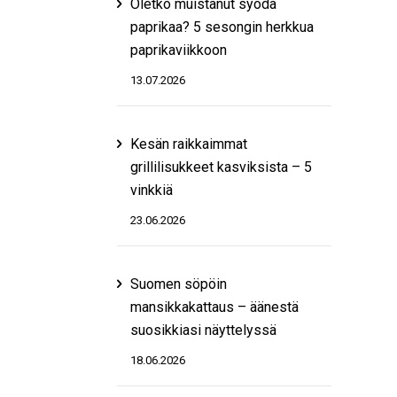
Oletko muistanut syödä
paprikaa? 5 sesongin herkkua
paprikaviikkoon
13.07.2026
Kesän raikkaimmat
grillilisukkeet kasviksista – 5
vinkkiä
23.06.2026
Suomen söpöin
mansikkakattaus – äänestä
suosikkiasi näyttelyssä
18.06.2026