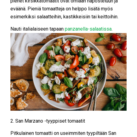
pienet kirsikkatomaatit ovat omiaan naposteluun ja
eväänä. Pieniä tomaatteja on helppo lisätä myös
esimerkiksi salaatteihin, kastikkeisiin tai keittoihin.
Nauti italialaiseen tapaan
panzanella-salaatissa
.
2. San Marzano -tyyppiset tomaatit
Pitkulainen tomaatti on useimmiten tyypiltään San