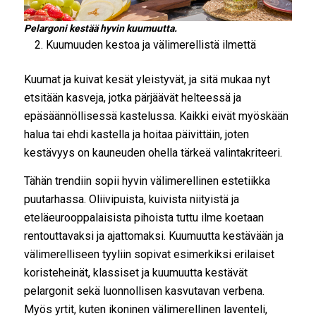
Pelargoni kestää hyvin kuumuutta.
Kuumuuden kestoa ja välimerellistä ilmettä
Kuumat ja kuivat kesät yleistyvät, ja sitä mukaa nyt
etsitään kasveja, jotka pärjäävät helteessä ja
epäsäännöllisessä kastelussa. Kaikki eivät myöskään
halua tai ehdi kastella ja hoitaa päivittäin, joten
kestävyys on kauneuden ohella tärkeä valintakriteeri.
Tähän trendiin sopii hyvin välimerellinen estetiikka
puutarhassa. Oliivipuista, kuivista niityistä ja
eteläeurooppalaisista pihoista tuttu ilme koetaan
rentouttavaksi ja ajattomaksi. Kuumuutta kestävään ja
välimerelliseen tyyliin sopivat esimerkiksi erilaiset
koristeheinät, klassiset ja kuumuutta kestävät
pelargonit sekä luonnollisen kasvutavan verbena.
Myös yrtit, kuten ikoninen välimerellinen laventeli,