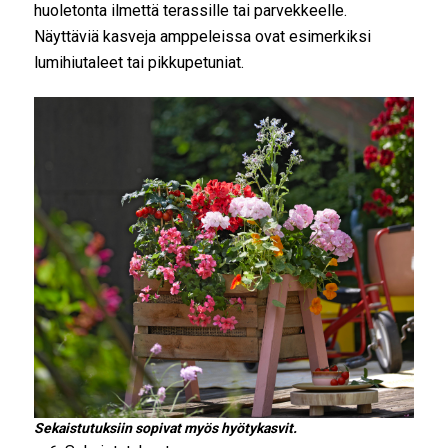
huoletonta ilmettä terassille tai parvekkeelle.
Näyttäviä kasveja amppeleissa ovat esimerkiksi
lumihiutaleet tai pikkupetuniat.
Sekaistutuksiin sopivat myös hyötykasvit.