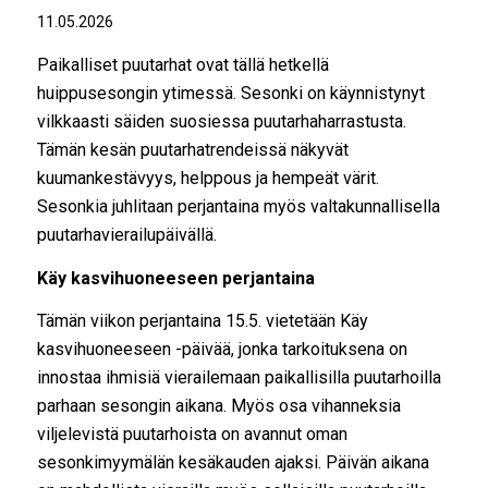
11.05.2026
Paikalliset puutarhat ovat tällä hetkellä
huippusesongin ytimessä. Sesonki on käynnistynyt
vilkkaasti säiden suosiessa puutarhaharrastusta.
Tämän kesän puutarhatrendeissä näkyvät
kuumankestävyys, helppous ja hempeät värit.
Sesonkia juhlitaan perjantaina myös valtakunnallisella
puutarhavierailupäivällä.
Käy kasvihuoneeseen perjantaina
Tämän viikon perjantaina 15.5. vietetään Käy
kasvihuoneeseen -päivää, jonka tarkoituksena on
innostaa ihmisiä vierailemaan paikallisilla puutarhoilla
parhaan sesongin aikana. Myös osa vihanneksia
viljelevistä puutarhoista on avannut oman
sesonkimyymälän kesäkauden ajaksi. Päivän aikana