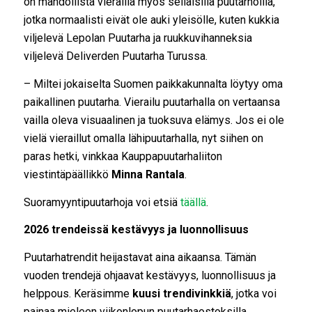
on mahdollista vierailla myös sellaisilla puutarhoilla,
jotka normaalisti eivät ole auki yleisölle, kuten kukkia
viljelevä Lepolan Puutarha ja ruukkuvihanneksia
viljelevä Deliverden Puutarha Turussa.
– Miltei jokaiselta Suomen paikkakunnalta löytyy oma
paikallinen puutarha. Vierailu puutarhalla on vertaansa
vailla oleva visuaalinen ja tuoksuva elämys. Jos ei ole
vielä vieraillut omalla lähipuutarhalla, nyt siihen on
paras hetki, vinkkaa Kauppapuutarhaliiton
viestintäpäällikkö
Minna Rantala
.
Suoramyyntipuutarhoja voi etsiä
täällä
.
2026 trendeissä kestävyys ja luonnollisuus
Puutarhatrendit heijastavat aina aikaansa. Tämän
vuoden trendejä ohjaavat kestävyys, luonnollisuus ja
helppous. Keräsimme
kuusi trendivinkkiä
, jotka voi
painaa mieleen viikonlopun puutarhaostoksilla.