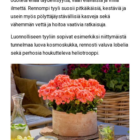
odoteta enää täydellisyyttä, vaan eläväistä ja villiä
ilmettä. Rennompi tyyli suosii pitkäikäisiä, kestäviä ja
usein myös pölyttäjäystävällisiä kasveja sekä
vähemmän vettä ja hoitoa vaativia ratkaisuja.
Luonnolliseen tyyliin sopivat esimerkiksi niittymäistä
tunnelmaa luova kosmoskukka, rennosti valuva lobelia
sekä perhosia houkutteleva heliotrooppi.