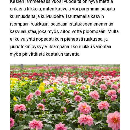
Kesien lämmetessä vuosi vuodelta on hyvä miettiä
erilaisia kikkoja, miten kasveja voi paremmin suojata
kuumuudelta ja kuivuudelta. Istuttamalla kasvin
isompaan ruukkuun, saadaan istutukseen enemmän
kasvualustaa, joka myös sitoo vettä pidempään. Multa
ei kuivu yhtä nopeasti kuin pienessä ruukussa, ja
juuristokin pysyy viileämpänä. Iso ruukku vähentää
myös päivittäistä kastelun tarvetta.